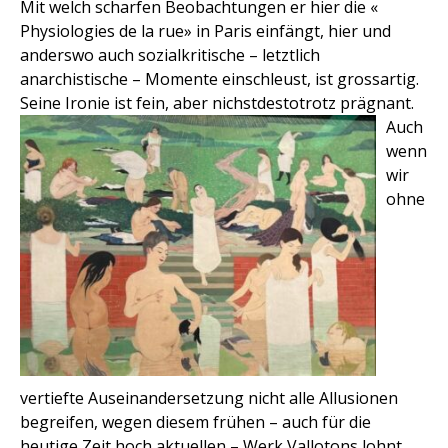
Mit welch scharfen Beobachtungen er hier die «
Physiologies de la rue» in Paris einfängt, hier und
anderswo auch sozialkritische – letztlich
anarchistische – Momente einschleust, ist grossartig.
Seine Ironie ist fein, aber nichstdestotrotz prägnant.
Auch
wenn
wir
ohne
vertiefte Auseinandersetzung nicht alle Allusionen
begreifen, wegen diesem frühen – auch für die
heutige Zeit hoch aktuellen – Werk Vallotons lohnt