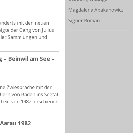
Magdalena Abakanowicz
Signer Roman
hunderts mit den neuen
gte der Gang von Julius
asler Sammlungen und
g – Beinwil am See –
ine Zwiesprache mit der
70ern von Baden ins Seetal
 Text von 1982, erschienen
“Aarau 1982