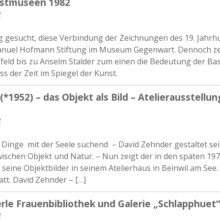
nstmuseen 1982
2
ig gesucht, diese Verbindung der Zeichnungen des 19. Jahr
nuel Hofmann Stiftung im Museum Gegenwart. Dennoch zei
sfeld bis zu Anselm Stalder zum einen die Bedeutung der B
uss der Zeit im Spiegel der Kunst.
*1952) – das Objekt als Bild – Atelierausstellun
2
Dinge mit der Seele suchend – David Zehnder gestaltet se
wischen Objekt und Natur. – Nun zeigt der in den späten 19
seine Objektbilder in seinem Atelierhaus in Beinwil am See.
tt. David Zehnder – […]
erle Frauenbibliothek und Galerie „Schlapphuet
2