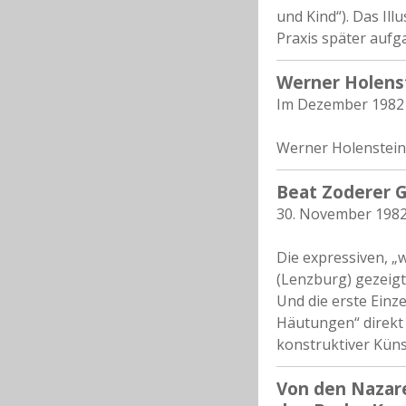
und Kind“). Das Ill
Praxis später aufg
Werner Holenst
Im Dezember 1982
Werner Holenstein
Beat Zoderer G
30. November 198
Die expressiven, „
(Lenzburg) gezeigt
Und die erste Einze
Häutungen“ direkt 
konstruktiver Küns
Von den Nazar