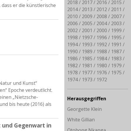
2018
2017
2016
2015
 dass er die künstlerische
2014
2013
2012
2011
2010
2009
2008
2007
2006
2005
2004
2003
2002
2001
2000
1999
1998
1997
1996
1995
1994
1993
1992
1991
1990
1989
1988
1987
1986
1985
1984
1983
1982
1981
1980
1979
1978
1977
1976
1975
1974
1973
1972
„Natur und Kunst“
en“ Epoche verdeutlicht.
seinen „Nietzsche-
Herausgegriffen
nd bis heute (2016) als
Georgette Klein
White Gillian
t und Gegenwart in
Otobong Nkanga