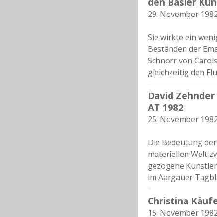
den Basler Ku
29. November 198
Sie wirkte ein wen
Beständen der Ema
Schnorr von Carol
gleichzeitig den Fl
David Zehnder (
AT 1982
25. November 198
Die Bedeutung der 
materiellen Welt z
gezogene Künstler 
im Aargauer Tagbla
Christina Käuf
15. November 198