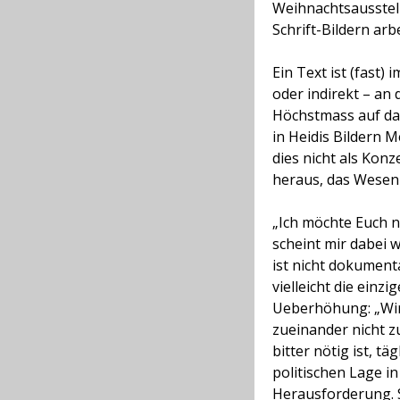
Weihnachtsausstellu
Schrift-Bildern arb
Ein Text ist (fast)
oder indirekt – an
Höchstmass auf das
in Heidis Bildern 
dies nicht als Kon
heraus, das Wesen 
„Ich möchte Euch n
scheint mir dabei 
ist nicht dokument
vielleicht die einz
Ueberhöhung: „Wir 
zueinander nicht zu
bitter nötig ist, t
politischen Lage i
Herausforderung. S