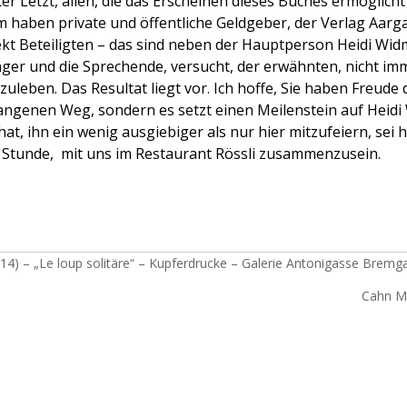
ter Letzt, allen, die das Erscheinen dieses Buches ermöglicht
haben private und öffentliche Geldgeber, der Verlag Aarga
rekt Beteiligten – das sind neben der Hauptperson Heidi Wid
ger und die Sprechende, versucht, der erwähnten, nicht imm
leben. Das Resultat liegt vor. Ich hoffe, Sie haben Freude 
ngenen Weg, sondern es setzt einen Meilenstein auf Heidi
at, ihn ein wenig ausgiebiger als nur hier mitzufeiern, sei h
 Stunde, mit uns im Restaurant Rössli zusammenzusein.
4) – „Le loup solitäre“ – Kupferdrucke – Galerie Antonigasse Bremg
Cahn Mi