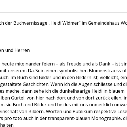
ich der Buchvernissage „Heidi Widmer“ im Gemeindehaus W
en und Herren
 heute miteinander feiern – als Freude und als Dank – ist sin
r mit unserem Da-Sein einen symbolischen Blumenstrauss üb
 Buch. Im Buch sind Bilder und in den Bildern ist, vielleicht, e
r gestaltete Geschichten. Wenn ich die Augen schliesse und 
s mache, dann sehe ich die dunkelhaarige Heidi in blauem,
lben Gürtel, von hier nach dort und von dort zurück eilen, 
em sie Buch und Bilder und beides mit uns unmerklich umw
inschaft von Bildern, Worten und Publikum respektive Leser
rs pro toto auch in der transparent-blauen Monographie, die
thalten.