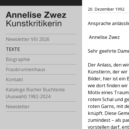
20. Dezember 1992
Ansprache anlässl
Annelise Zwez
Newsletter VIII 2026
TEXTE
Sehr geehrte Dam
Biographie
Der Anlass, den wir
Fraubrunnenhaus
Künstlerin, der wi
Bilder, hier ist ein
Kontakt
wie dort finden wi
Kataloge Bücher Buchtexte
Motiv eines Traume
(Auswahl) 1982-2024
rotem Schal und ge
roten Garns, mit d
Newsletter
knüpft. Diese Geme
zumindest – als pa
vorstellen darf, en