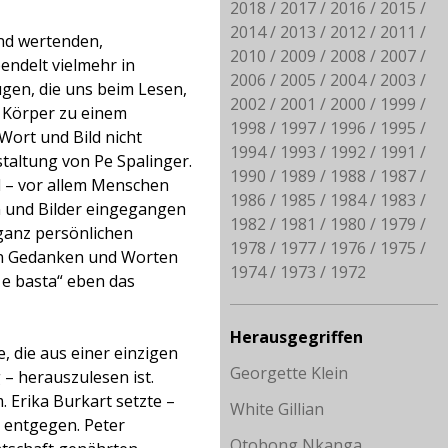
2018
2017
2016
2015
2014
2013
2012
2011
und wertenden,
2010
2009
2008
2007
pendelt vielmehr in
2006
2005
2004
2003
gen, die uns beim Lesen,
2002
2001
2000
1999
m Körper zu einem
1998
1997
1996
1995
Wort und Bild nicht
1994
1993
1992
1991
staltung von Pe Spalinger.
1990
1989
1988
1987
d – vor allem Menschen
1986
1985
1984
1983
 und Bilder
eingegangen
1982
1981
1980
1979
 ganz persönlichen
1978
1977
1976
1975
in Gedanken und Worten
1974
1973
1972
 e basta“ eben das
Herausgegriffen
e, die aus einer einzigen
Georgette Klein
– herauszulesen ist.
 Erika Burkart setzte –
White Gillian
d entgegen. Peter
Otobong Nkanga