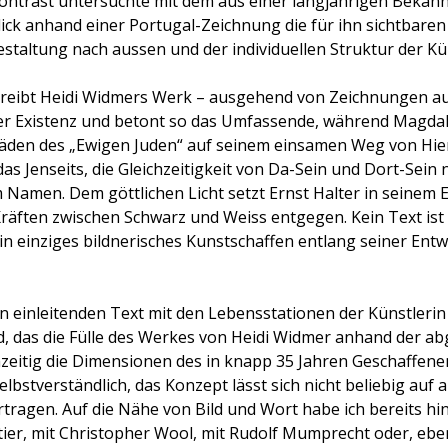
ontrast untersuchte mit dem aus einer langjährigen Bekann
lick anhand einer Portugal-Zeichnung die für ihn sichtba
estaltung nach aussen und der individuellen Struktur der Kü
reibt Heidi Widmers Werk – ausgehend von Zeichnungen aus
er Existenz und betont so das Umfassende, während Magdal
Fäden des „Ewigen Juden“ auf seinem einsamen Weg von Hier
as Jenseits, die Gleichzeitigkeit von Da-Sein und Dort-Sein
Namen. Dem göttlichen Licht setzt Ernst Halter in seinem 
räften zwischen Schwarz und Weiss entgegen. Kein Text ist
ein einziges bildnerisches Kunstschaffen entlang seiner Ent
n einleitenden Text mit den Lebensstationen der Künstlerin
ld, das die Fülle des Werkes von Heidi Widmer anhand der 
hzeitig die Dimensionen des in knapp 35 Jahren Geschaffenen
t selbstverständlich, das Konzept lässt sich nicht beliebig auf
tragen. Auf die Nähe von Bild und Wort habe ich bereits hi
tier, mit Christopher Wool, mit Rudolf Mumprecht oder, eben