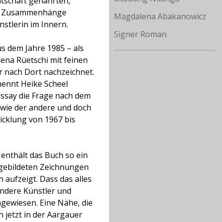
tschaft genährten,
ren Zusammenhänge
Magdalena Abakanowicz
nstlerin im Innern.
Signer Roman
 dem Jahre 1985 – als
ena Rüetschi mit feinen
 nach Dort nachzeichnet.
 nennt Heike Scheel
Essay die Frage nach dem
 wie der andere und doch
wicklung von 1967 bis
 enthält das Buch so ein
abgebildeten Zeichnungen
 aufzeigt. Dass das alles
 andere Künstler und
ngewiesen. Eine Nähe, die
 jetzt in der Aargauer