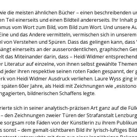
– wie die meisten ähnlichen Bücher – einen beschreibenden 
n Teil einerseits und einen Bildteil andererseits. Ihr Inhalt 
mus vom Wort zum Bild, vom Bild zum Wort. Und unsere Au
Eine
und
das Andere vermitteln, vermischen sich in unsere
l von Verstehen und Spüren. Dass das gelingen kann, dass 
hängt einerseits an der ausserordentlichen, graphischen Ge
lt das Miteinander darin, dass – Heidi Widmer entsprechen
r Literatur auf einzelne, von
ihnen selbst gewählte Themen
und jeder ihren respektive seinen roten Faden gespannt, der
k von Heidi Widmer Ausdruck verliehen. Laure Wyss ging 
 späten 60er Jahre, als Heidi mit Zeichnungen wie „esistono
gagierten, bildnerischen Schaffens legte.
ierte sich in seiner analytisch-präzisen Art ganz auf die Füll
 den Zeichnungen zweier Türen der Strafanstalt Lenzburg 
e sorgsam rote Fäden von der Künstlerin zu ihrem Publikum.
 sonst – dem gemalt-sichtbaren Bild ihr lyrisch-luftiges Bil