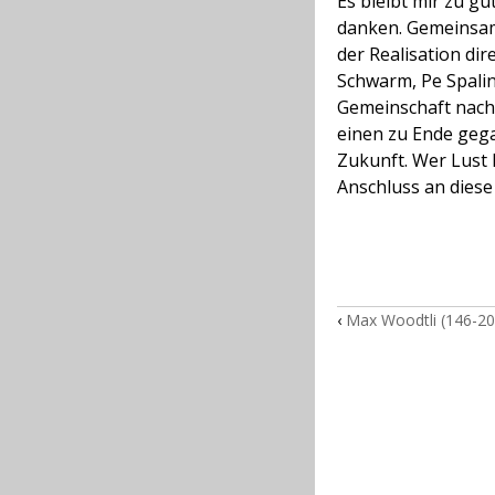
Es bleibt mir zu gu
danken. Gemeinsam 
der Realisation di
Schwarm, Pe Spalin
Gemeinschaft nachzu
einen zu Ende gega
Zukunft. Wer Lust h
Anschluss an diese
‹
Max Woodtli (146-201