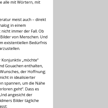
e alle mit Wörtern, mit
eratur meist auch – direkt
analog in einem
nicht immer der Fall. Ob
e Bilder von Menschen. Und
m existentiellen Bedürfnis
rzustellen.
r Konjunktiv „möchte“
 und Gouachen enthalten,
s Wunsches, der Hoffnung;
icht in idealisierter
den spannen, um die Nähe
erloren geht“. Dass es
. Und angesicht der
idmers Bilder tägliche
sst: