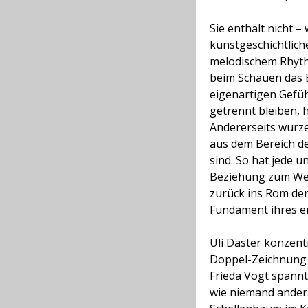
Sie enthält nicht 
kunstgeschichtliche
melodischem Rhyth
beim Schauen das 
eigenartigen Gefüh
getrennt bleiben, 
Andererseits wurze
aus dem Bereich de
sind. So hat jede 
Beziehung zum Wer
zurück ins Rom der
Fundament ihres en
Uli Däster konzentr
Doppel-Zeichnung –
Frieda Vogt spannt
wie niemand anders