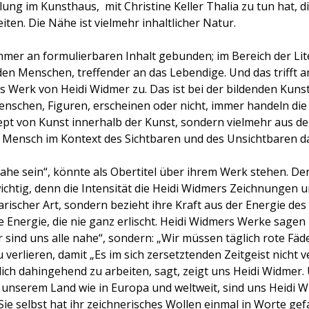
ng im Kunsthaus, mit Christine Keller Thalia zu tun hat, di
eiten. Die Nähe ist vielmehr inhaltlicher Natur.
 immer an formulierbaren Inhalt gebunden; im Bereich der Lit
 den Menschen, treffender an das Lebendige. Und das trifft 
 Werk von Heidi Widmer zu. Das ist bei der bildenden Kunst 
Menschen, Figuren, erscheinen oder nicht, immer handeln di
zept von Kunst innerhalb der Kunst, sondern vielmehr aus de
Mensch im Kontext des Sichtbaren und des Unsichtbaren da
ahe sein“, könnte als Obertitel über ihrem Werk stehen. De
wichtig, denn die Intensität die Heidi Widmers Zeichnungen
arischer Art, sondern bezieht ihre Kraft aus der Energie de
ige Energie, die nie ganz erlischt. Heidi Widmers Werke sagen n
sind uns alle nahe“, sondern: „Wir müssen täglich rote Fä
 verlieren, damit „Es im sich zersetztenden Zeitgeist nicht v
äglich dahingehend zu arbeiten, sagt, zeigt uns Heidi Widmer
n unserem Land wie in Europa und weltweit, sind uns Heidi W
ie selbst hat ihr zeichnerisches Wollen einmal in Worte gefa