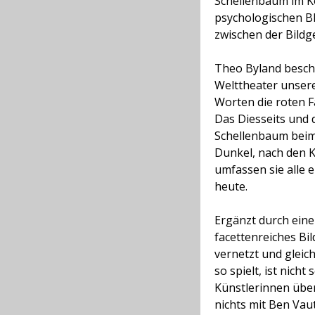
Schellenbaum im K
psychologischen B
zwischen der Bildg
Theo Byland besch
Welttheater unser
Worten die roten 
Das Diesseits und d
Schellenbaum beim 
Dunkel, nach den K
umfassen sie alle 
heute.
Ergänzt durch eine
facettenreiches Bi
vernetzt und gleic
so spielt, ist nich
Künstlerinnen über
nichts mit Ben Vau