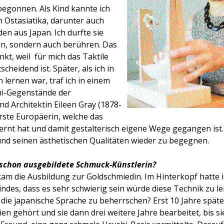
begonnen. Als Kind kannte ich
 Ostasiatika, darunter auch
n aus Japan. Ich durfte sie
en, sondern auch berühren. Das
unkt, weil für mich das Taktile
cheidend ist. Später, als ich in
 lernen war, traf ich in einem
i-Gegenstände der
d Architektin Eileen Gray (1878-
erste Europäerin, welche das
rnt hat und damit gestalterisch eigene Wege gegangen ist. 
und seinen ästhetischen Qualitäten wieder zu begegnen.
schon ausgebildete Schmuck-Künstlerin?
kam die Ausbildung zur Goldschmiedin. Im Hinterkopf hatte 
indes, dass es sehr schwierig sein würde diese Technik zu le
die japanische Sprache zu beherrschen? Erst 10 Jahre späte
ien gehört und sie dann drei weitere Jahre bearbeitet, bis 