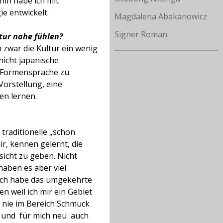
hin habe ich mit
e entwickelt.
Magdalena Abakanowicz
Signer Roman
tur nahe fühlen?
h zwar die Kultur ein wenig
nicht japanische
i-Formensprache zu
Vorstellung, eine
en lernen.
 traditionelle „schon
r, kennen gelernt, die
sicht zu geben. Nicht
haben es aber viel
. Ich habe das umgekehrte
en weil ich mir ein Gebiet
i nie im Bereich Schmuck
nd  für mich neu  auch