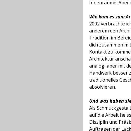
Innenräume. Aber mi
Wie kam es zum Arb
2002 verbrachte ic
anderem den Archit
Tradition im Berei
dich zusammen mit L
Kontakt zu kommen,
Architektur anscha
analog, aber mit d
Handwerk besser zu
traditionelles Ges
absolvieren.
Und was haben sie
Als Schmuckgestalt
auf die Arbeit heis
Disziplin und Präz
Auftragen der Lacks