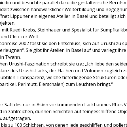
iedin und besuchte parallel dazu die gestalterische Berufsmi
endelt zwischen handwerklicher Weiterbildung und Begegnu
fnet Lippuner ein eigenes Atelier in Basel und beteiligt sich
ojekten.
e mit Ruedi Krebs, Steinhauer und Spezialist für Sumpfkalk
und Cleo zur Welt.
anreise 2002 fasst sie den Entschluss, sich auf Urushi zu sp
rleugnen“. Sie gibt ihr Atelier in Basel auf und verlegt ihr
 in Twann.
hen Urushi-Faszination schreibt sie u.a.: „Ich liebe den seide
anz des Urushi-Lacks, der Flächen und Volumen zugleich zur
 subtilen Transparenz, welche tieferliegende Strukturen ode
lpartikel, Perlmutt, Eierschalen) zum Leuchten bringt.“
er Saft des nur in Asien vorkommenden Lackbaumes Rhus Ver
 in zahlreichen, dünnen Schichten auf feingeschliffene Obje
. aufgetragen.
bis zu 100 Schichten, von denen jede geschliffen und poliert