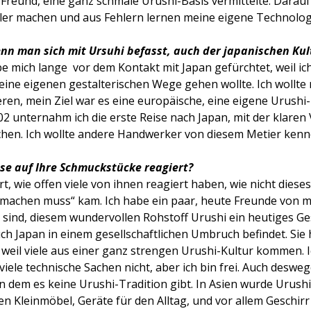
Freund, eine ganz schmale Urushi-Basis vermittelte. Darauf
er machen und aus Fehlern lernen meine eigene Technologi
nn man sich mit Ursuhi befasst, auch der japanischen Kul
be mich lange vor dem Kontakt mit Japan gefürchtet, weil ic
eine eigenen gestalterischen Wege gehen wollte. Ich wollte 
en, mein Ziel war es eine europäische, eine eigene Urush
02 unternahm ich die erste Reise nach Japan, mit der klaren 
hen. Ich wollte andere Handwerker von diesem Metier kenn
se auf Ihre Schmuckstücke reagiert?
t, wie offen viele von ihnen reagiert haben, wie nicht dieses
machen muss“ kam. Ich habe ein paar, heute Freunde von mi
 sind, diesem wundervollen Rohstoff Urushi ein heutiges Ge
auch Japan in einem gesellschaftlichen Umbruch befindet. Sie 
h, weil viele aus einer ganz strengen Urushi-Kultur kommen
viele technische Sachen nicht, aber ich bin frei. Auch desweg
n dem es keine Urushi-Tradition gibt. In Asien wurde Urush
 Kleinmöbel, Geräte für den Alltag, und vor allem Geschirr u