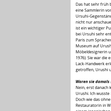
Das hat sehr früh 
eine Sammlerin von
Ursuhi-Gegenstände
nicht nur anschau
ist ein wichtiger P
bei Ursuhi sehr ents
Paris zum Sprachen
Museum auf Urush
Möbeldesignerin un
1976). Sie war die 
Lack-Handwerk erle
getroffen, Urushi 
Waren sie damals 
Nein, erst danach 
Urushi. Ich wusste 
Doch wie das ohne 
Restauratorin in W