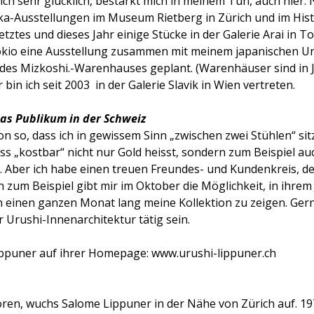
mich sehr glücklich, bestärkt mich in meinem Tun, auch hier
ka-Ausstellungen im Museum Rietberg in Zürich und im His
letztes und dieses Jahr einige Stücke in der Galerie Arai in 
okio eine Ausstellung zusammen mit meinem japanischen U
e des Mizkoshi.-Warenhauses geplant. (Warenhäuser sind in
 bin ich seit 2003 in der Galerie Slavik in Wien vertreten.
das Publikum in der Schweiz
hon so, dass ich in gewissem Sinn „zwischen zwei Stühlen“ sitz
ass „kostbar“ nicht nur Gold heisst, sondern zum Beispiel au
. Aber ich habe einen treuen Freundes- und Kundenkreis, d
n zum Beispiel gibt mir im Oktober die Möglichkeit, in ihre
 einen ganzen Monat lang meine Kollektion zu zeigen. Ger
 Urushi-Innenarchitektur tätig sein.
ppuner auf ihrer Homepage: www.urushi-lippuner.ch
oren, wuchs Salome Lippuner in der Nähe von Zürich auf. 197