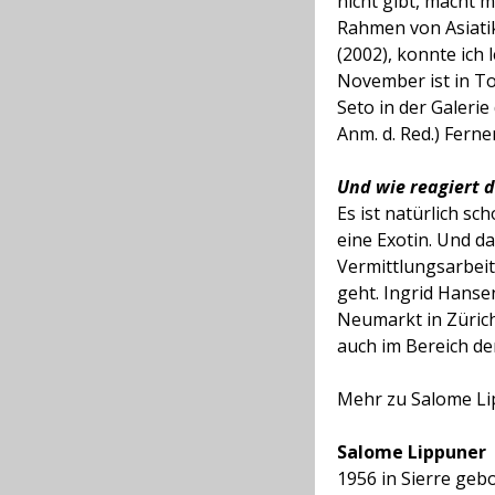
nicht gibt, macht 
Rahmen von Asiati
(2002), konnte ich 
November ist in T
Seto in der Galeri
Anm. d. Red.) Ferner
Und wie reagiert 
Es ist natürlich sc
eine Exotin. Und d
Vermittlungsarbeit
geht. Ingrid Hanse
Neumarkt in Zürich
auch im Bereich der
Mehr zu Salome Li
Salome Lippuner
1956 in Sierre geb