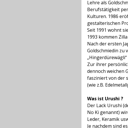
Lehre als Goldschm
Berufstätigkeit p
Kulturen. 1986 eröf
gestalterischen Pr
Seit 1991 wohnt si
1993 kommen Zilla 
Nach der ersten Jap
Goldschmiedin zu ve
„Hingerdürewägli“
Zur ihrer persönlic
dennoch weichen Gl
fasziniert von der
(wie z.B. Edelmetal
Was ist Urushi ?
Der Lack Urushi (d
No Ki genannt) wird
Leder, Keramik usw
Je nachdem sind es 