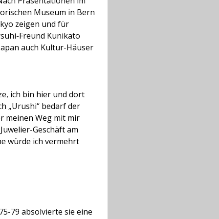
. Nach Präsentationen im
torischen Museum in Bern
Tokyo zeigen und für
rsuhi-Freund Kunikato
 Japan auch Kultur-Häuser
e, ich bin hier und dort
ch „Urushi“ bedarf der
er meinen Weg mit mir
m Juwelier-Geschäft am
ne würde ich vermehrt
5-79 absolvierte sie eine