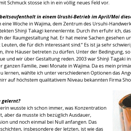
t Schmuck stosse ich in ein völlig neues Feld vor.
eitsaufenthalt in einem Urushi-Betrieb im April/Mai dies
h eine Woche in Wajima, dem Zentrum des Ursuhi-Handwerks
ekten Shinji Takagi kennenlernte. Durch ihn erfuhr ich, das
ch der Raumgestaltung hat. Er hat meine Sachen gesehen un
euten, die für dich interessant sind.“ Es ist ja sehr schwier
 ihre Häuser betreten zu dürfen. Unter der Bedingung, so s
ue und wir über Gestaltung reden. 2003 war Shinji Tagaki in 
er ganzen Familie, zwei Monate in Wajima. Da es mein primär
 lernen, wählte ich unter verschiedenen Optionen das Ange
chirr auf höchstem qualitativem Niveau bekannten Firma Sh
 gelernt?
erin wusste ich schon immer, was Konzentration
st, aber da musste ich bezüglich Ausdauer,
ision und noch einmal bei Null anfangen. Das
chichten, insbesondere der letzten, ist wie das