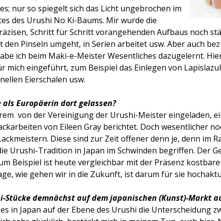
s; nur so spiegelt sich das Licht ungebrochen im
tes des Urushi No Ki-Baums. Mir wurde die
äzisen, Schritt für Schritt vorangehenden Aufbaus noch stä
t den Pinseln umgeht, in Serien arbeitet usw. Aber auch bez
abe ich beim Maki-e-Meister Wesentliches dazugelernt. Hier
r mich eingeführt, zum Beispiel das Einlegen von Lapislazuli
onellen Eierschalen usw.
 als Europäerin dort gelassen?
rem von der Vereinigung der Urushi-Meister eingeladen, ei
ackarbeiten von Eileen Gray berichtet. Doch wesentlicher n
 Lackmeistern. Diese sind zur Zeit offener denn je, denn im
ie Urushi-Tradition in Japan im Schwinden begriffen. Der G
um Beispiel ist heute vergleichbar mit der Präsenz kostbare
ge, wie gehen wir in die Zukunft, ist darum für sie hochaktue
i-Stücke demnächst auf dem japanischen (Kunst)-Markt a
 es in Japan auf der Ebene des Urushi die Unterscheidung 