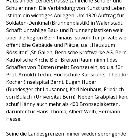
Haus an der Lerberstrasse zahlreiche Schüler und
Schülerinnen. Die Verbindung von Kunst und Leben
ist ihm ein wichtiges Anliegen. Um 1920 Auftrag für
Soldaten-Denkmal (Brunnenplastik) in Walenstadt.
Schafft unzählige Bau- und Brunnenplastiken weit
über die Region Bern hinaus, sowohl für private wie
öffentliche Gebäude und Plätze, u.a. „Haus zum
Rösslitor“ ,St. Gallen, Bernische Kraftwerke AG, Bern,
Katholische Kirche Biel. Breiten Raum nimmt das
Schaffen von Büsten (meist Bronze) ein, so u.a. für
Prof. Arnold (Techn. Hochschule Karlsruhe) Theodor
Kocher (Inselspital Bern), Eugen Huber
(Bundesgericht Lausanne), Karl Neuhaus, Friedrich
von Bülach (Universität Bern). Neben Grabplastiken,
schuf Hänny auch mehr als 400 Bronzeplaketten,
darunter für Hans Thoma, Albert Welti, Hermann
Hesse.
Seine die Landesgrenzen immer wieder sprengende