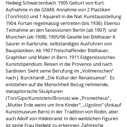
Hedwig Schwarzenbach. 1905 Geburt von Kurt.
Aufnahme in die GSMB. Annahme von 2 Plastiken
(Ton/Holz) und 1 Aquarell in die Nat. Kunstausstellung
1904. Fortan regelmässig vertreten (bis 1936). Ebenso
Teilnahme an den Secessionen Berlin (ab 1907) und
München (ab 1908). 1905/06 Geselle bei Bildhauer K.
Saurer in Karlsruhe, selbständiges Ausführen von
Bauplastiken. Ab 1907 freischaffender Bildhauer,
Graphiker und Maler in Bern. 1911 Eidgenössisches
Kunststipendium. Reisen in die Provence und nach
Sardinien. Sieht seine Berufung im „Vollmenschen“
nach J. Burckhardt „Die Kultur der Renaissance“. Es
entstehen auf die Menschheit Bezug nehmende,
metaphorische Skulpturen
(Ton/Gips/Kunststein/Bronze) wie „Prometheus“,
„Mutter Erde weint um ihre Kinder“, „Ugolino“ (Ankauf
Kunstmuseum Bern) in der Tradition von Rodin, aber
auch Adolf von Hildebrand. In den weiblichen Figuren
ist seine Frau Hedwig zu erkennen. Zahlreiche