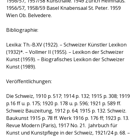
1956/57, 1957/58 Kunsthalle. 1949
Zürich
Helmhaus.
1956/57, 1958/59
Basel
Knabensaal St. Peter. 1959
Wien
Ob. Belvedere.
Bibliographie:
Lexika: Th.-B.XV (1922). – Schweizer Künstler Lexikon
(1932)*. – Vollmer II (1955). – Lexikon der Schweizer
Kunst (1959). – Biografisches Lexikon der Schweizer
Kunst (1989).
Veröffentlichungen:
Die Schweiz, 1910 p. 517; 1914 p. 132; 1915 p. 308; 1919
p.16 ff u. p. 175; 1920 p. 178 u. p. 596; 1921 p. 589 ff.
Schweiz Bauzeitung, 1912 p. 64; 1915 p. 132. Schweiz.
Baukunst 1915 p. 78 ff. Werk 1916 p. 176 ff; 1923 p. 13.
Revue Modern (Paris), 1917 No. 21. Jahrbuch für
Kunst und Kunstpflege in der Schweiz, 1921/24 p. 68. –