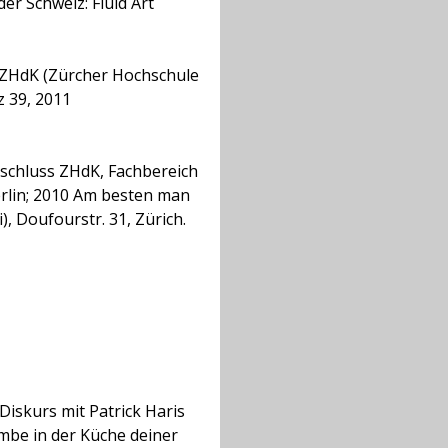
r Schweiz: Fluid Art
8 ZHdK (Zürcher Hochschule
z 39, 2011
schluss ZHdK, Fachbereich
erlin; 2010 Am besten man
), Doufourstr. 31, Zürich.
Diskurs mit Patrick Haris
ombe in der Küche deiner