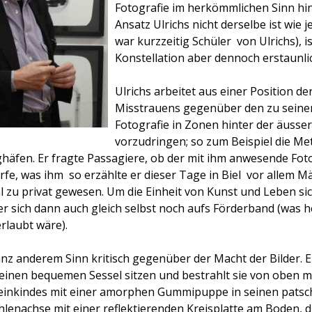
Fotografie im herkömmlichen Sinn hin
Ansatz Ulrichs nicht derselbe ist wie j
war kurzzeitig Schüler
von Ulrichs), is
Konstellation aber dennoch erstaunlic
Ulrichs arbeitet aus einer Position de
Misstrauens gegenüber den zu seiner
Fotografie in Zonen hinter der äusse
vorzudringen; so zum Beispiel die M
häfen. Er fragte Passagiere, ob der mit ihm anwesende Fotog
rfe, was ihm  so erzählte er dieser Tage in Biel  vor allem 
l zu privat gewesen. Um die Einheit von Kunst und Leben si
r sich dann auch gleich selbst noch aufs Förderband (was 
rlaubt wäre).
ganz anderem Sinn kritisch gegenüber der Macht der Bilder. 
f einen bequemen Sessel sitzen und bestrahlt sie von oben 
leinkindes mit einer amorphen Gummipuppe in seinen patsc
rahlenachse mit einer reflektierenden Kreisplatte am Boden, 