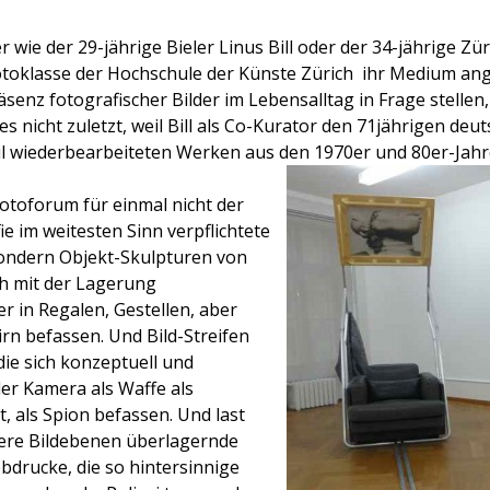
 wie der 29-jährige Bieler Linus Bill oder der 34-jährige Zür
toklasse der Hochschule der Künste Zürich  ihr Medium ang
enz fotografischer Bilder im Lebensalltag in Frage stellen, 
s nicht zuletzt, weil
Bill als Co-Kurator den 71jährigen de
il wiederbearbeiteten Werken aus den 1970er und 80er-Jahre
otoforum für einmal nicht der
e im weitesten Sinn verpflichtete
sondern Objekt-Skulpturen von
ich mit der Lagerung
er in Regalen, Gestellen, aber
n befassen. Und Bild-Streifen
die sich konzeptuell und
er Kamera als Waffe als
, als Spion befassen. Und last
rere Bildebenen überlagernde
bdrucke, die so hintersinnige