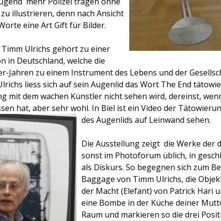
Jugend  mehr Polizei tragen ohne
r zu illustrieren, denn nach Ansicht
orte eine Art Gift für Bilder.
Timm Ulrichs gehört zu einer
n in Deutschland, welche die
er-Jahren zu einem Instrument des Lebens und der Gesells
lrichs liess sich auf sein Augenlid das Wort The End tätow
g mit dem wachen Künstler nicht sehen wird, dereinst, wenn
en hat, aber sehr wohl. In Biel ist ein Video der Tätowieru
des Augenlids auf Leinwand sehen.
Die Ausstellung zeigt
die Werke der d
sonst im Photoforum üblich, in gesc
als Diskurs. So begegnen sich zum Bei
Baggage von Timm Ulrichs, die Objek
der Macht (Elefant) von Patrick Hari 
eine Bombe in der Küche deiner Mutter
Raum und markieren so die drei Posit