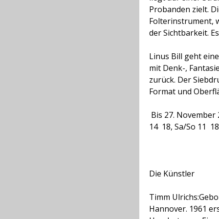
Probanden zielt. 
Folterinstrument,
der Sichtbarkeit. E
Linus Bill geht ei
mit Denk-, Fantasi
zurück. Der Siebdru
Format und Oberflä
Bis 27. November 2
14  18, Sa/So 11  1
Die Künstler
Timm Ulrichs:
Gebor
Hannover. 1961 ers