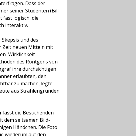
terfragen. Dass der
ener seiner Studenten (Bill
t fast logisch, die
h interaktiv.
r Skepsis und des
 Zeit neuen Mitteln mit
ren
Wirklichkeit
ethoden des Röntgens von
raf ihre durchsichtigen
Männer erlaubten, den
chtbar zu machen, legte
heute aus Strahlengründen
Er lässt die Besuchenden
mit dem seltsamen Bild-
higen Händchen. Die Foto
die wiederum auf den