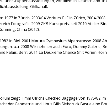
- und Gruppenausstellungen, vor allem in Deutschland. In de
lichtausstellung Zihlkanal).
n 1977 in Zürich. 2003/04 Vorkurs F+F in Zürich, 2004-200
reich Fotografie. 2009 ZKB Kunstpreis, seit 2010 Atelier Bin
Kunming, China (2012).
982 in Biel. 2001 Matura Gymnasium Alpenstrasse. 2008 Ab
llungen: u.a. 2008 Wir nehmen auch Euro, Dummy Galerie, B
and Palais, Bern; 2011 La Deuxième Chance (mit Adrien Horni
forum zeigt Timm Ulrichs Checked Baggage von 1975/82 im 
acht der Geometrie und Linus Bills Siebdruck Bastle eine B