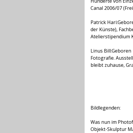
Hunderte von Einzel
Canal 2006/07 (Frei
Patrick Hari:
Gebore
der Künste), Fachbe
Atelierstipendium 
Linus Bill:
Geboren 1
Fotografie. Ausste
bleibt zuhause, Gr
Bildlegenden:
Was nun im Photo
Objekt-Skulptur M