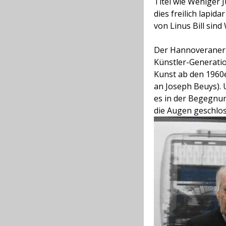
Titel wie Weniger 
dies freilich lapida
von Linus Bill sind W
Der Hannoveraner 
Künstler-Generatio
Kunst ab den 1960
an Joseph Beuys). U
es in der Begegnun
die Augen geschloss