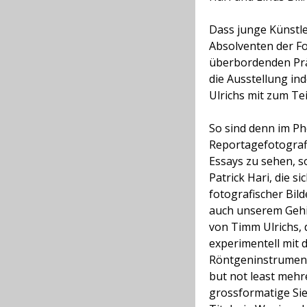
Dass junge Künstler
Absolventen der Fo
überbordenden Präs
die Ausstellung inde
Ulrichs mit zum Te
So sind denn im Ph
Reportagefotografi
Essays zu sehen, 
Patrick Hari, die s
fotografischer Bild
auch unserem Gehir
von Timm Ulrichs, 
experimentell mit d
Röntgeninstrument
but not least meh
grossformatige Sie