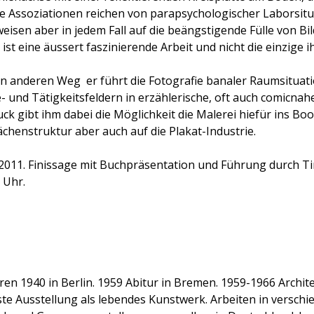
Die Assoziationen reichen von parapsychologischer Laborsitua
 weisen aber in jedem Fall auf die beängstigende Fülle von Bil
s ist eine äussert faszinierende Arbeit und nicht die einzige i
nen anderen Weg  er führt die Fotografie banaler Raumsitu
e- und Tätigkeitsfeldern in erzählerische, oft auch comicna
ck gibt ihm dabei die Möglichkeit die Malerei hiefür ins Bo
chenstruktur aber auch auf die Plakat-Industrie.
011. Finissage mit Buchpräsentation und Führung durch Timm
8 Uhr.
en 1940 in Berlin. 1959 Abitur in Bremen. 1959-1966 Archit
te Ausstellung als lebendes Kunstwerk. Arbeiten in versch