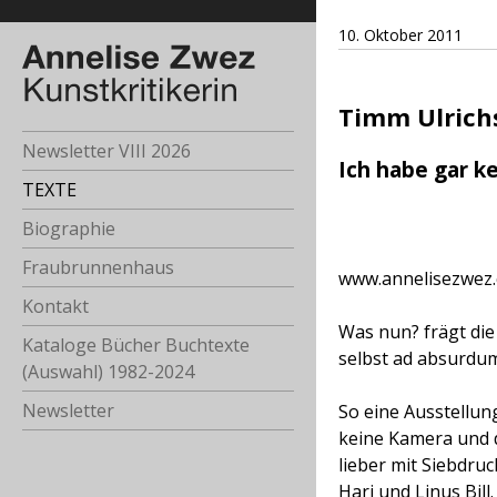
10. Oktober 2011
Timm Ulrichs
Newsletter VIII 2026
Ich habe gar k
TEXTE
Biographie
Fraubrunnenhaus
www.annelisezwez.
Kontakt
Was nun? frägt d
Kataloge Bücher Buchtexte
selbst ad absurdum 
(Auswahl) 1982-2024
Newsletter
So eine Ausstellun
keine Kamera und d
lieber mit Siebdruc
Hari und Linus Bill.