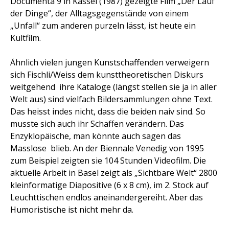
Documenta 9 in Kassel (1987) gezeigte Film „Der Lauf
der Dinge“, der Alltagsgegenstände von einem
„Unfall“ zum anderen purzeln lässt, ist heute ein
Kultfilm.
Ähnlich vielen jungen Kunstschaffenden verweigern
sich Fischli/Weiss dem kunsttheoretischen Diskurs
weitgehend  ihre Kataloge (längst stellen sie ja in aller
Welt aus) sind vielfach Bildersammlungen ohne Text.
Das heisst indes nicht, dass die beiden naiv sind. So
musste sich auch ihr Schaffen verändern. Das
Enzyklopäische, man könnte auch sagen das
Masslose  blieb. An der Biennale Venedig von 1995
zum Beispiel zeigten sie 104 Stunden Videofilm. Die
aktuelle Arbeit in Basel zeigt als „Sichtbare Welt“ 2800
kleinformatige Diapositive (6 x 8 cm), im 2. Stock auf
Leuchttischen endlos aneinandergereiht. Aber das
Humoristische ist nicht mehr da.