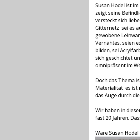
Susan Hodel ist im
zeigt seine Befindl
versteckt sich lieb
Gitternetz  sei es 
gewobene Leinwand
Vernähtes, seien e
bilden, sei Acrylfar
sich geschichtet und
omnipräsent im We
Doch das Thema ist
Materialität

es ist
das Auge durch di
Wir haben in diese
fast 20 Jahren. Da
Wäre Susan Hodel e