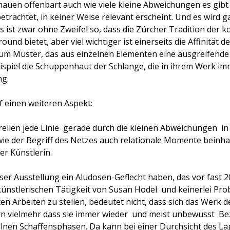
auen offenbart auch wie viele kleine Abweichungen es gibt 
trachtet, in keiner Weise relevant erscheint. Und es wird ga
s ist zwar ohne Zweifel so, dass die Zürcher Tradition der
und bietet, aber viel wichtiger ist einerseits die Affinität 
um Muster, das aus einzelnen Elementen eine ausgreifende 
piel die Schuppenhaut der Schlange, die in ihrem Werk imm
ng.
f einen weiteren Aspekt:
ellen jede Linie  gerade durch die kleinen Abweichungen  i
e der Begriff des Netzes auch relationale Momente beinhalt
r Künstlerin.
eser Ausstellung ein Aludosen-Geflecht haben, das vor fast 2
künstlerischen Tätigkeit von Susan Hodel  und keinerlei Pr
n Arbeiten zu stellen, bedeutet nicht, dass sich das Werk d
rn vielmehr dass sie immer wieder  und meist unbewusst  B
lnen Schaffensphasen. Da kann bei einer Durchsicht des L