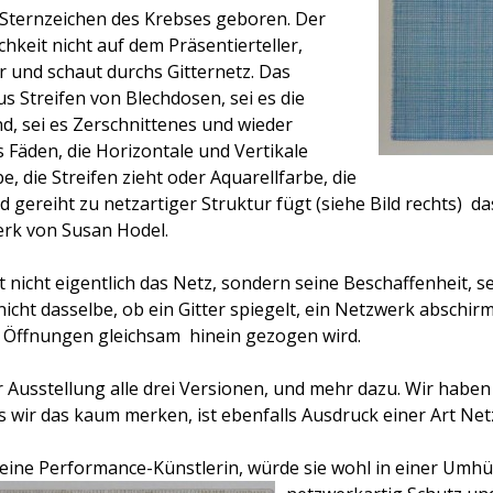
 Sternzeichen des Krebses geboren. Der
ichkeit nicht auf dem Präsentierteller,
er und schaut durchs Gitternetz. Das
aus Streifen von Blechdosen, sei es die
, sei es Zerschnittenes und wieder
s Fäden, die Horizontale und Vertikale
be, die Streifen zieht oder Aquarellfarbe, die
 gereiht zu netzartiger Struktur fügt (siehe Bild rechts)  das
rk von Susan Hodel.
 nicht eigentlich das Netz, sondern seine Beschaffenheit, s
 nicht dasselbe, ob ein Gitter spiegelt, ein Netzwerk abschir
e Öffnungen gleichsam
hinein gezogen wird.
r Ausstellung alle drei Versionen, und mehr dazu. Wir habe
ss wir das kaum merken, ist ebenfalls Ausdruck einer Art Ne
ine Performance-Künstlerin, würde sie wohl in einer Umhüll