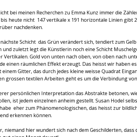
cht bei meinen Recherchen zu Emma Kunz immer die Zählerin? 
bis heute nicht 
147 vertikale x 191 horizontale Linien gibt 
rüber nachdenken.
ächste Schicht  das Grün verändert sich, tendiert zum Gelb  
n und zuletzt legt die Künstlerin noch eine Schicht Muschelg
er Vertikalen. Gold von unten nach oben, von oben nach unt
 einen räumlichen Effekt erzeugt. Das heisst wir haben e
t einem Gitter, das durch jedes kleine weisse Quadrat Eing
den grossen textilen Arbeiten geht es um die Verbindung von
serer persönlichen Interpretation das Abstrakte betonen, wi
llen, ist jedem einzelnen anheim gestellt. Susan Hodel selbst
 habe  eher zum Phänomenologischen, das heisst zur bildlic
htend erkennen können.
her, niemand hier wundert sich nach dem Geschilderten,
dass 