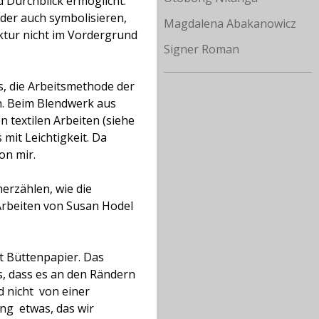
d Durchblick ermöglicht.
lder auch symbolisieren,
Magdalena Abakanowicz
uktur nicht im Vordergrund
Signer Roman
s, die Arbeitsmethode der
n. Beim Blendwerk aus
n textilen Arbeiten (siehe
 mit Leichtigkeit. Da
on mir.
herzählen, wie die
Arbeiten von Susan Hodel 
t Büttenpapier. Das
s, dass es an den Rändern
d nicht
von einer
g  etwas, das wir