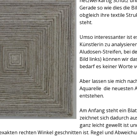
netzwerkartig Sch
utz un
Gerade so wie dies die Bi
obgleich ihre textile Str
steht.
Umso interessanter ist e
Künstlerin zu analysiere
Aludosen-Streifen, bei de
Bild links) können wir das
bedarf es keiner Worte v
Aber lassen sie mich nac
Aquarelle  die neuesten 
entstehen.
Am Anfang steht ein Blat
zeichnet sich dadurch au
ganz leicht gewellt ist un
exakten rechten Winkel geschnitten ist. Regel und Abweichun