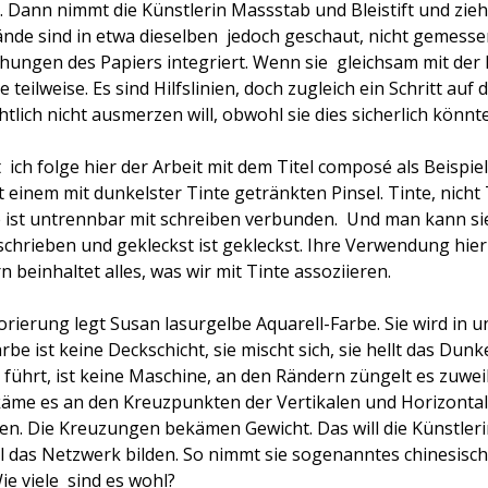
Dann nimmt die Künstlerin Massstab und Bleistift und zieht 
tände sind in etwa dieselben  jedoch geschaut, nicht gemes
chungen des Papiers integriert. Wenn sie  gleichsam mit der
he teilweise. Es sind Hilfslinien, doch zugleich ein Schritt au
htlich nicht ausmerzen will, obwohl sie dies sicherlich könnte
 ich folge hier der Arbeit mit dem Titel composé als Beispiel 
einem mit dunkelster Tinte getränkten Pinsel. Tinte, nicht
 ist untrennbar mit schreiben verbunden.
Und man kann si
schrieben und gekleckst ist gekleckst. Ihre Verwendung hier 
rn beinhaltet alles, was wir mit Tinte assoziieren.
lorierung legt Susan lasurgelbe Aquarell-Farbe. Sie wird in 
be ist keine Deckschicht, sie mischt sich, sie hellt das Dunke
e führt, ist keine Maschine, an den Rändern züngelt es zuwei
käme es an den Kreuzpunkten der Vertikalen und Horizonta
n. Die Kreuzungen bekämen Gewicht. Das will die Künstlerin
ll das Netzwerk bilden. So nimmt sie sogenanntes chinesisch 
e viele
sind es wohl?