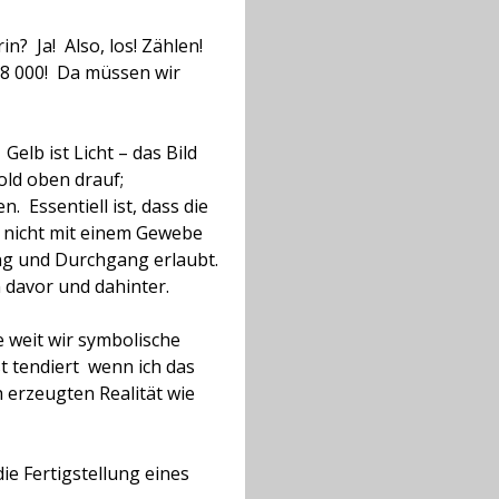
 Ja!  Also, los!
Zählen! 
28 000!  Da müssen wir
Gelb ist Licht –
das Bild
old oben drauf;
en.
Essentiell ist, dass die
s nicht mit einem Gewebe
ang und Durchgang erlaubt.
 davor und dahinter.
e weit wir symbolische
 tendiert  wenn ich das
h erzeugten Realität wie
die Fertigstellung eines