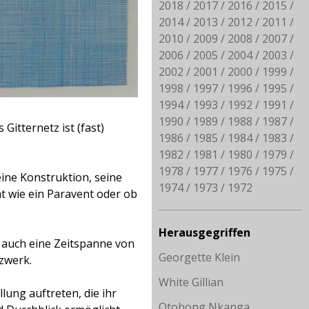
2018
2017
2016
2015
2014
2013
2012
2011
2010
2009
2008
2007
2006
2005
2004
2003
2002
2001
2000
1999
1998
1997
1996
1995
1994
1993
1992
1991
1990
1989
1988
1987
 Gitternetz ist (fast)
1986
1985
1984
1983
1982
1981
1980
1979
1978
1977
1976
1975
eine Konstruktion, seine
1974
1973
1972
mt
wie ein Paravent oder ob
Herausgegriffen
n auch eine Zeitspanne von
Georgette Klein
tzwerk.
White Gillian
ung auftreten, die ihr
Otobong Nkanga