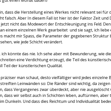
s gut einen Monat dauert!
, dass die Herstellung eines Werkes nicht relevant sei für 
cht falsch. Aber In diesem Fall ist hier ist der Faktor Zeit un
 jetzt nicht das Modewort der Entschleunigung ins Feld. D
an einem einzelnen Werk gearbeitet
und sie sagt, ich liebe 
es macht mir Spass, die Parameter der gegebenen Struktur bi
sehen, wie jede Schicht verändert.
 ich könnte das nie. Ich sehe aber mit Bewunderung, wie di
chreiten eine Verdichtung erzeugt, die Teil des künstlerisc
l Teil der künstlerischen Qualität.
präziser man schaut, desto vielfältiger wird jedes einzelne 
streiften Leinwänden so: Die Ränder sind wichtig, da zeigen
n, dass Vergangenes zwar überdeckt, aber nie ausgelöscht wi
n, dass wir selbst auch in Schichten leben, auftürmen, abe
 im Dunkeln. Und dass dies Reichtum und Individualität bedeu