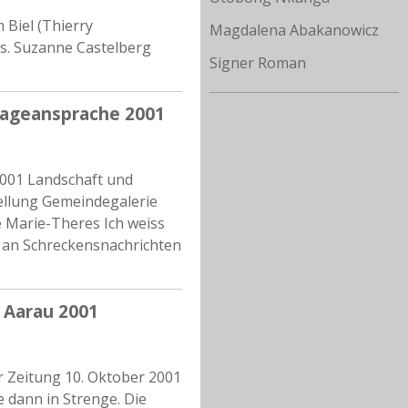
 Biel (Thierry
Magdalena Abakanowicz
es. Suzanne Castelberg
Signer Roman
sageansprache 2001
2001 Landschaft und
llung Gemeindegalerie
 Marie-Theres Ich weiss
r an Schreckensnachrichten
h Aarau 2001
r Zeitung 10. Oktober 2001
e dann in Strenge. Die