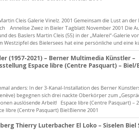
artin Cleis Galerie Vinelz. 2001 Gemeinsam die Lust an der
ch Annelise Zwez in Bieler Tagblatt November 2001 Die Au
nd des Baslers Martin Cleis (55) in der „Malerei“-Galerie vo
m Westzipfel des Bielersees hat eine persönliche und eine k
er (1957-2021) – Berner Multimedia Künstler –
sstellung Espace libre (Centre Pasquart) – Biel
mal anders: In der 3-Kanal-Installation des Berner Künstle
enève) begegnen sich drei nackte Oberkörper zum „Gespräc
ationen auslösende Arbeit! Espace libre (Centre Pasquart) –
ce libre (Centre Pasquart) Biel:Bienne 2001
berg Thierry Luterbacher El Loko – Siselen Biel