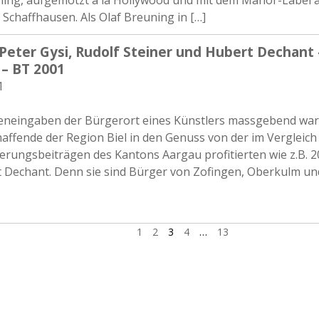
euning, aufgemotzt à la Hollywood und mit dem Manor-Label
 Schaffhausen. Als Olaf Breuning in […]
 Peter Gysi, Rudolf Steiner und Hubert Dechant
 – BT 2001
1
ieneingaben der Bürgerort eines Künstlers massgebend war,
haffende der Region Biel in den Genuss von der im Vergleich
rungsbeiträgen des Kantons Aargau profitierten wie z.B. 20
 Dechant. Denn sie sind Bürger von Zofingen, Oberkulm und
1
2
3
4
…
13