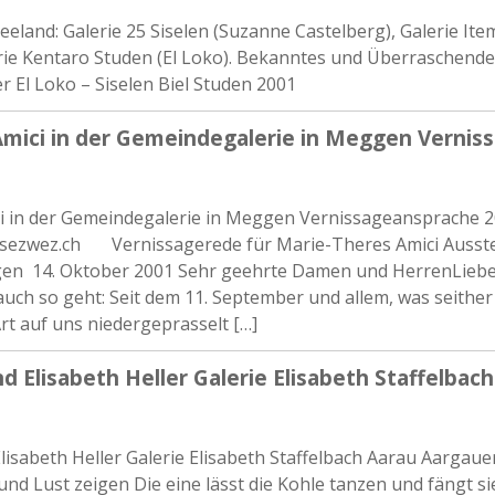
eland: Galerie 25 Siselen (Suzanne Castelberg), Galerie Item
rie Kentaro Studen (El Loko). Bekanntes und Überraschend
r El Loko – Siselen Biel Studen 2001
mici in der Gemeindegalerie in Meggen Vernis
i in der Gemeindegalerie in Meggen Vernissageansprache 
sezwez.ch Vernissagerede für Marie-Theres Amici Ausste
en 14. Oktober 2001 Sehr geehrte Damen und HerrenLiebe
 auch so geht: Seit dem 11. September und allem, was seithe
rt auf uns niedergeprasselt […]
d Elisabeth Heller Galerie Elisabeth Staffelbac
isabeth Heller Galerie Elisabeth Staffelbach Aarau Aargaue
nd Lust zeigen Die eine lässt die Kohle tanzen und fängt si