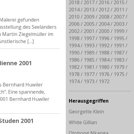
2018
2017
2016
2015
2014
2013
2012
2011
2010
2009
2008
2007
 Malerei gefunden
2006
2005
2004
2003
sstellung des Seeländers
2002
2001
2000
1999
n Martin Ziegelmüller im
1998
1997
1996
1995
ünstlerische […]
1994
1993
1992
1991
1990
1989
1988
1987
1986
1985
1984
1983
/Bienne 2001
1982
1981
1980
1979
1978
1977
1976
1975
1974
1973
1972
rs Bernhard Huwiler
h“. Eine spannende,
 2001 Bernhard Huwiler
Herausgegriffen
Georgette Klein
 Studen 2001
White Gillian
Otobong Nkanga