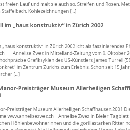
st freien Lauf und malt sie auch so. Streifen und Rosen. Me
h Staffelbach. Kohlezeichnungen […]
l im „haus konstruktiv“ in Zürich 2002
m „haus konstruktiv“ in Zürich 2002 icht als faszinierendes
ch Annelise Zwez in Mittelland-Zeitung vom 9. Oktober 20
 hochpräzise Grafikzyklen des US-Künstlers James Turrell (
nkret“ im Zentrum Zürichs zum Erlebnis. Schon seit 15 Jahre
rcher […]
Manor-Preisträger Museum Allerheiligen Schaf
1
r-Preisträger Museum Allerheiligen Schaffhausen.2001 Die 
me www.annelisezwez.ch Annelise Zwez in Bieler Tagblatt 
ichen Höhlenbewohnerinnen und die gorillastarken Ritter no