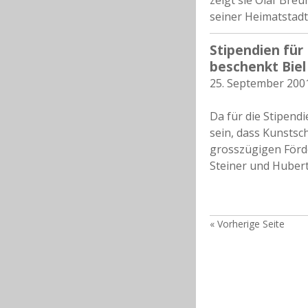
zeigt sie Olaf Br
seiner Heimatstadt
Stipendien für
beschenkt Biel
25. September 200
Da für die Stipend
sein, dass Kunstsc
grosszügigen Förde
Steiner und Hubert
« Vorherige Seite