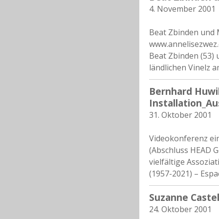
4. November 2001
Beat Zbinden und M
www.annelisezwez.
Beat Zbinden (53) u
ländlichen Vinelz a
Bernhard Huwil
Installation_Au
31. Oktober 2001
Videokonferenz ein
(Abschluss HEAD G
vielfältige Assozi
(1957-2021) – Espa
Suzanne Castel
24. Oktober 2001