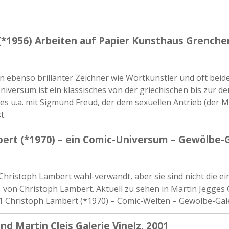
(*1956) Arbeiten auf Papier Kunsthaus Grenche
1
ein ebenso brillanter Zeichner wie Wortkünstler und oft bei
Universum ist ein klassisches von der griechischen bis zur 
 es u.a. mit Sigmund Freud, der dem sexuellen Antrieb (der
t.
ert (*1970) – ein Comic-Universum – Gewölbe-Ga
 Christoph Lambert wahl-verwandt, aber sie sind nicht die 
on Christoph Lambert. Aktuell zu sehen in Martin Jegges 
001 Christoph Lambert (*1970) – Comic-Welten – Gewölbe-Gale
d Martin Cleis Galerie Vinelz. 2001